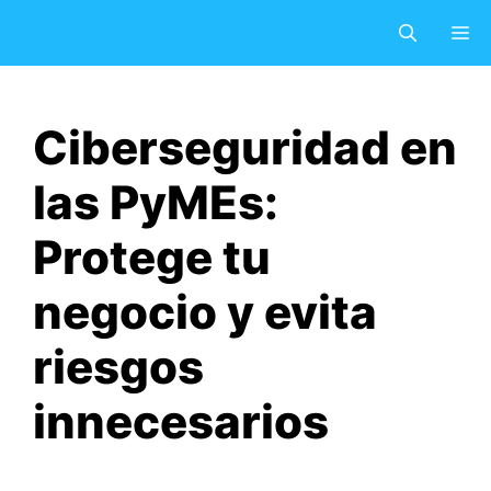
Saltar
M
al
contenido
Ciberseguridad en
las PyMEs:
Protege tu
negocio y evita
riesgos
innecesarios