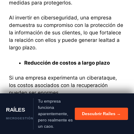
medidas para protegerlos.
Al invertir en ciberseguridad, una empresa
demuestra su compromiso con la protección de
la información de sus clientes, lo que fortalece
la relación con ellos y puede generar lealtad a
largo plazo.
Reducción de costos a largo plazo
Si una empresa experimenta un ciberataque,
los costos asociados con la recuperación
pueden ser enormes.
Tu empresa
Si continúas utilizando este
Estos costos incluyen:
funciona
sitio aceptas el uso de
RAÍLES
cookies.
más información
aparentemente,
Descubrir Raíles →
Aceptar
MICROGESTIÓN
pero realmente es
La investigación forense.
un caos.
La reparación de sistemas.