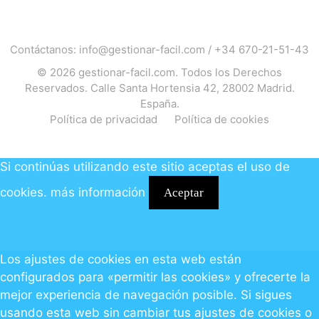
Contáctanos:
info@gestionar-facil.com
/
+34 670-21-51-43
© 2026
gestionar-facil.com
. Todos los Derechos
Reservados. Calle Santa Hortensia 42, 28002 Madrid.
España.
Política de privacidad
Política de cookies
Si continúas utilizando este sitio aceptas el uso de
cookies.
más información
Aceptar
Los ajustes de cookies en esta web están
configurados para «permitir las cookies» y ofrecerte la
mejor experiencia de navegación posible. Si sigues
usando esta web sin cambiar tus ajustes de cookies o