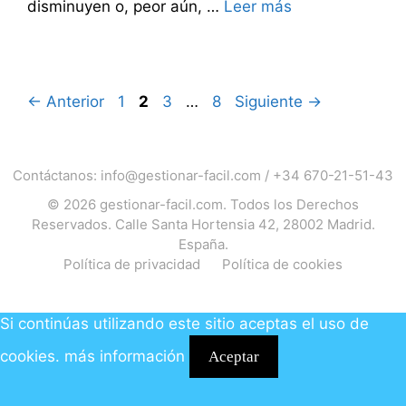
disminuyen o, peor aún, …
Leer más
Página
Página
Página
Página
←
Anterior
1
2
3
…
8
Siguiente
→
Contáctanos:
info@gestionar-facil.com
/
+34 670-21-51-43
© 2026
gestionar-facil.com
. Todos los Derechos
Reservados. Calle Santa Hortensia 42, 28002 Madrid.
España.
Política de privacidad
Política de cookies
Si continúas utilizando este sitio aceptas el uso de
cookies.
más información
Aceptar