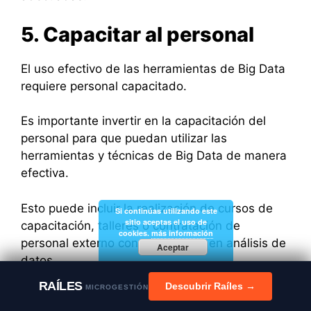
5. Capacitar al personal
El uso efectivo de las herramientas de Big Data
requiere personal capacitado.
Es importante invertir en la capacitación del
personal para que puedan utilizar las
herramientas y técnicas de Big Data de manera
efectiva.
Esto puede incluir la realización de cursos de
Si continúas utilizando este
sitio aceptas el uso de
capacitación, talleres o contratación de
cookies.
más información
personal externo con experiencia en análisis de
Aceptar
datos.
RAÍLES
Descubrir Raíles →
MICROGESTIÓN
6. Proteger la seguridad y