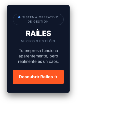
●
SISTEMA OPERATIVO
DE GESTIÓN
RAÍLES
MICROGESTIÓN
Tu empresa funciona
aparentemente, pero
realmente es un caos.
Descubrir Raíles →