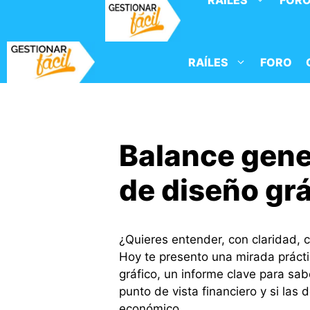
RAÍLES
FOR
Saltar
al
contenido
RAÍLES
FORO
Balance gene
de diseño grá
¿Quieres entender, con claridad, 
Hoy te presento una mirada prácti
gráfico, un informe clave para sab
punto de vista financiero y si las
económico.