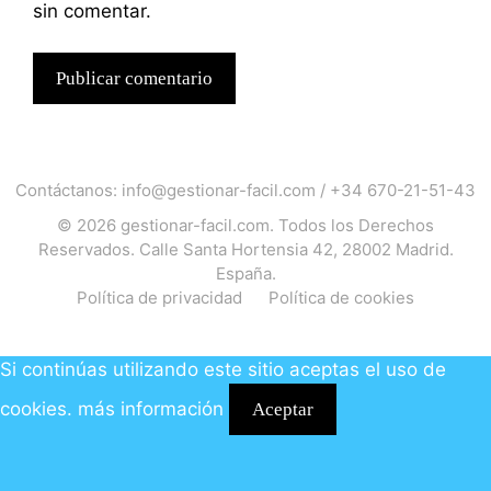
sin comentar.
Contáctanos:
info@gestionar-facil.com
/
+34 670-21-51-43
© 2026
gestionar-facil.com
. Todos los Derechos
Reservados. Calle Santa Hortensia 42, 28002 Madrid.
España.
Política de privacidad
Política de cookies
Si continúas utilizando este sitio aceptas el uso de
cookies.
más información
Aceptar