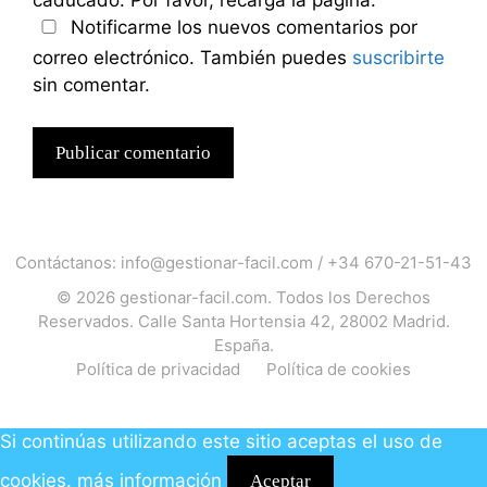
caducado. Por favor, recarga la página.
Notificarme los nuevos comentarios por
correo electrónico. También puedes
suscribirte
sin comentar.
Contáctanos:
info@gestionar-facil.com
/
+34 670-21-51-43
© 2026
gestionar-facil.com
. Todos los Derechos
Reservados. Calle Santa Hortensia 42, 28002 Madrid.
España.
Política de privacidad
Política de cookies
Si continúas utilizando este sitio aceptas el uso de
cookies.
más información
Aceptar