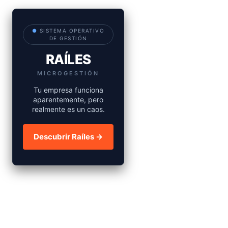
●
SISTEMA OPERATIVO
DE GESTIÓN
RAÍLES
MICROGESTIÓN
Tu empresa funciona
aparentemente, pero
realmente es un caos.
Descubrir Raíles →