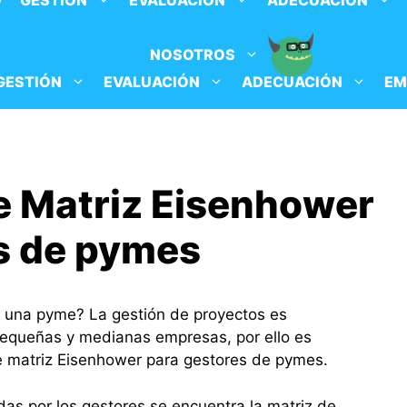
O
GESTIÓN
EVALUACIÓN
ADECUACIÓN
NOSOTROS
GESTIÓN
EVALUACIÓN
ADECUACIÓN
EM
e Matriz Eisenhower
s de pymes
a una pyme? La gestión de proyectos es
 pequeñas y medianas empresas, por ello es
e matriz Eisenhower para gestores de pymes.
das por los gestores se encuentra la matriz de