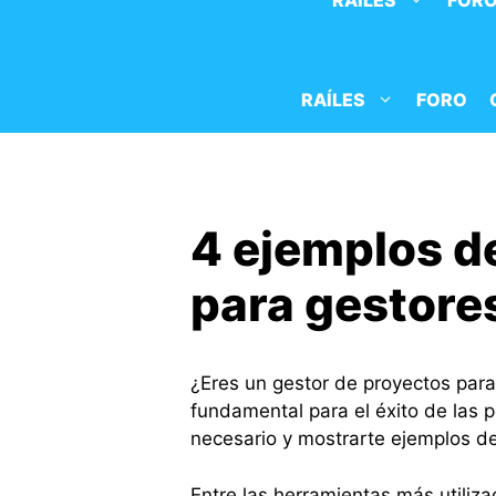
RAÍLES
FOR
Saltar
al
contenido
RAÍLES
FORO
4 ejemplos d
para gestore
¿Eres un gestor de proyectos par
fundamental para el éxito de las
necesario y mostrarte ejemplos d
Entre las herramientas más utiliza