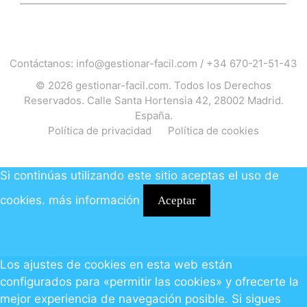
Contáctanos:
info@gestionar-facil.com
/
+34 670-21-51-43
© 2026
gestionar-facil.com
. Todos los Derechos
Reservados. Calle Santa Hortensia 42, 28002 Madrid.
España.
Política de privacidad
Política de cookies
Si continúas utilizando este sitio aceptas el uso de
cookies.
más información
Aceptar
Los ajustes de cookies en esta web están
configurados para «permitir las cookies» y ofrecerte la
mejor experiencia de navegación posible. Si sigues