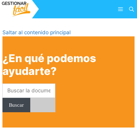
Saltar
Menú
al
contenido
Saltar al contenido principal
¿En qué podemos
ayudarte?
Buscar