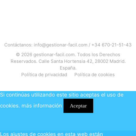
Contáctanos:
info@gestionar-facil.com
/
+34 670-21-51-43
© 2026
gestionar-facil.com
. Todos los Derechos
Reservados. Calle Santa Hortensia 42, 28002 Madrid.
España.
Política de privacidad
Política de cookies
Si continúas utilizando este sitio aceptas el uso de
cookies.
más información
Aceptar
Los ajustes de cookies en esta web están