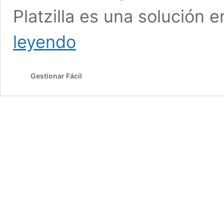
Platzilla es una solución 
Organización
leyendo
de
la
información
Gestionar Fácil
para
una
gestión
fácil